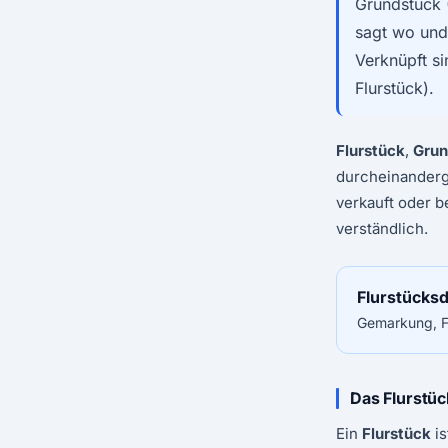
Grundstück 
sagt
wo
un
Verknüpft s
Flurstück).
Flurstück
,
Grun
durcheinanderg
verkauft oder b
verständlich.
Flurstücks
Gemarkung, Fl
Das Flurstüc
Ein
Flurstück
is