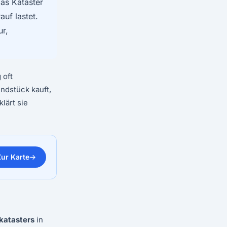
as Kataster
auf lastet.
ur,
 oft
ndstück kauft,
lärt sie
Zur Karte
katasters
in