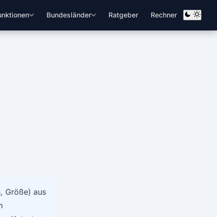
unktionen
Bundesländer
Ratgeber
Rechner
n, Größe) aus
m