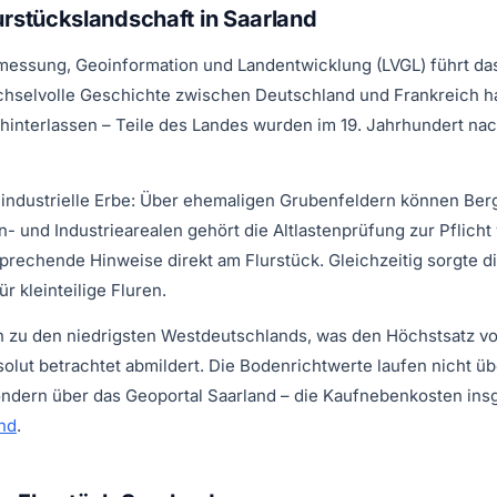
urstückslandschaft in Saarland
essung, Geoinformation und Landentwicklung (LVGL) führt das
chselvolle Geschichte zwischen Deutschland und Frankreich h
hinterlassen – Teile des Landes wurden im 19. Jahrhundert na
nindustrielle Erbe: Über ehemaligen Grubenfeldern können Ber
- und Industriearealen gehört die Altlastenprüfung zur Pflicht
prechende Hinweise direkt am Flurstück. Gleichzeitig sorgte di
 kleinteilige Fluren.
n zu den niedrigsten Westdeutschlands, was den Höchstsatz v
lut betrachtet abmildert. Die Bodenrichtwerte laufen nicht ü
ondern über das Geoportal Saarland – die Kaufnebenkosten insg
nd
.