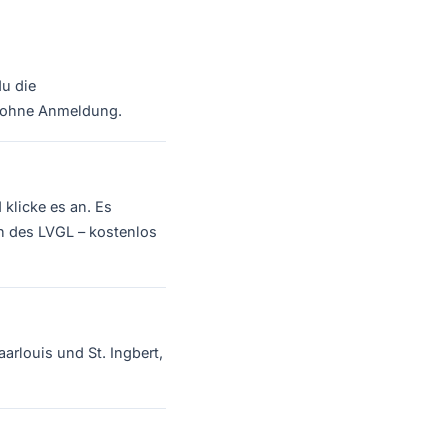
du die
s, ohne Anmeldung.
klicke es an. Es
n des LVGL – kostenlos
arlouis und St. Ingbert,