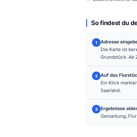
So findest du de
Adresse eingeb
1
Die Karte ist be
Grundstück. Ab 
Auf das Flurstü
2
Ein Klick markie
Saarland.
Ergebnisse able
3
Gemarkung, Flur