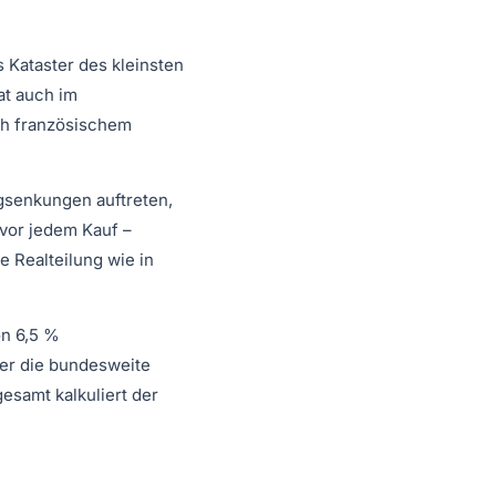
 Kataster des kleinsten
at auch im
ch französischem
gsenkungen auftreten,
 vor jedem Kauf –
e Realteilung wie in
on 6,5 %
ber die bundesweite
esamt kalkuliert der