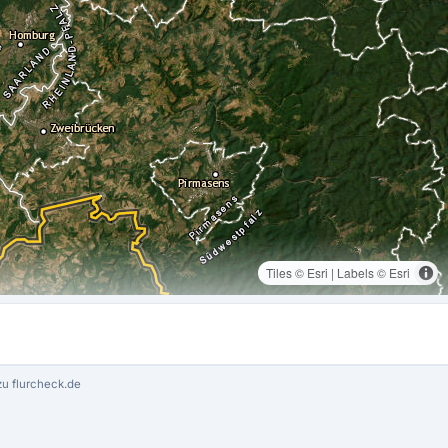
Tiles © Esri | Labels © Esri
u flurcheck.de