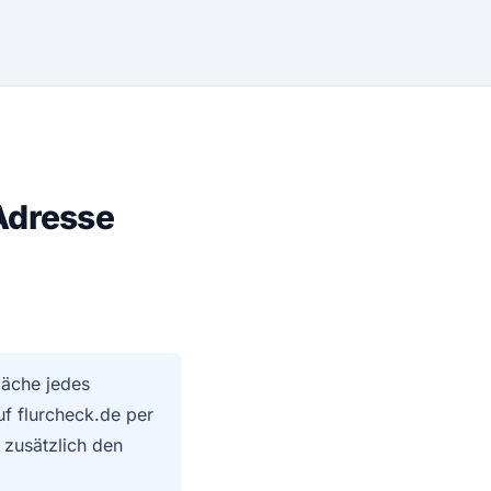
Adresse
läche jedes
f flurcheck.de per
 zusätzlich den