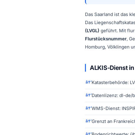
Das Saarland ist das k
Das Liegenschaftskata
(LVGL)
geführt. Mit flu
Flurstücksnummer
, G
Homburg, Völklingen un
ALKIS-Dienst in
Katasterbehörde: L
Datenlizenz: dl-de/b
WMS-Dienst: INSPIR
Grenzt an Frankrei
Bodenrichtwerte: ü