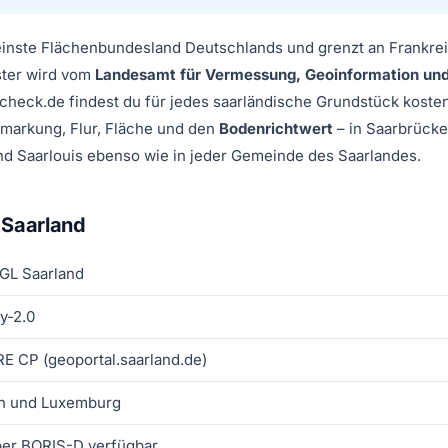
leinste Flächenbundesland Deutschlands und grenzt an Frankr
ster wird vom
Landesamt für Vermessung, Geoinformation un
rcheck.de findest du für jedes saarländische Grundstück kosten
emarkung, Flur, Fläche und den
Bodenrichtwert
– in Saarbrücke
d Saarlouis ebenso wie in jeder Gemeinde des Saarlandes.
 Saarland
VGL Saarland
y-2.0
E CP (geoportal.saarland.de)
ch und Luxemburg
ber BORIS-D verfügbar