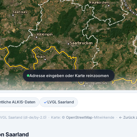
Adresse eingeben oder Karte reinzoomen
tliche ALKIS-Daten
LVGL Saarland
VGL Saarland (dl-de/by-2.0)
· Karte: ©
OpenStreetMap
-Mitwirkende ·
← Zurück z
on Saarland