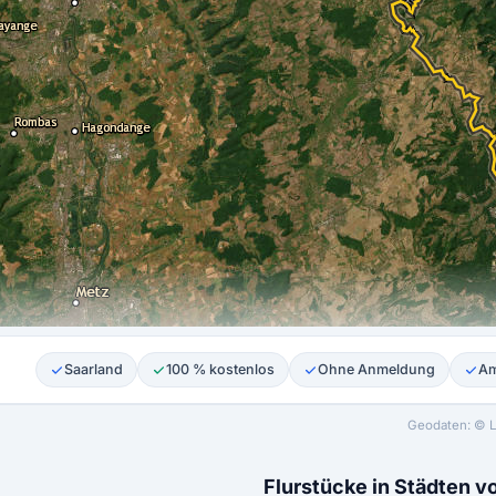
Saarland
100 % kostenlos
Ohne Anmeldung
Am
Geodaten: © L
Flurstücke in Städten v