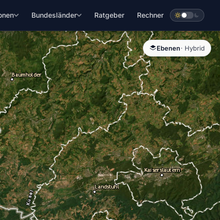
onen
Bundesländer
Ratgeber
Rechner
Ebenen
· Hybrid