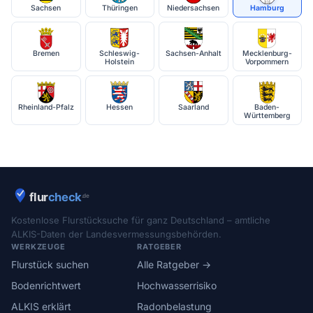
Sachsen
Thüringen
Niedersachsen
Hamburg
Bremen
Schleswig-
Sachsen-Anhalt
Mecklenburg-
Holstein
Vorpommern
Rheinland-Pfalz
Hessen
Saarland
Baden-
Württemberg
Kostenlose Flurstücksuche für ganz Deutschland – amtliche
ALKIS-Daten der Landesvermessungsbehörden.
WERKZEUGE
RATGEBER
Flurstück suchen
Alle Ratgeber →
Bodenrichtwert
Hochwasserrisiko
ALKIS erklärt
Radonbelastung