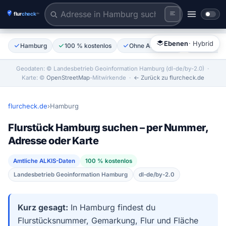
Adresse eingeben oder Karte reinzoomen
Tiles © Esri | Labels © Esri
Ebenen
· Hybrid
Hamburg
100 % kostenlos
Ohne Anmeldung
Amtliche 
Geodaten: © Landesbetrieb Geoinformation Hamburg (dl-de/by-2.0)
·
Karte: ©
OpenStreetMap
-Mitwirkende ·
← Zurück zu flurcheck.de
flurcheck.de
›
Hamburg
Flurstück Hamburg suchen – per Nummer,
Adresse oder Karte
Amtliche ALKIS-Daten
100 % kostenlos
Landesbetrieb Geoinformation Hamburg
dl-de/by-2.0
Kurz gesagt:
In Hamburg findest du
Flurstücksnummer, Gemarkung, Flur und Fläche