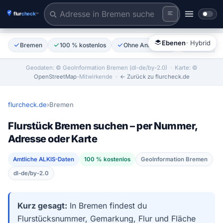
Flurstück anklicken
Tiles © Esri | Labels © Esri
Ebenen
· Hybrid
Bremen
100 % kostenlos
Ohne Anmeldung
Amtliche A
Geodaten: © GeoInformation Bremen (dl-de/by-2.0)
· Karte: ©
OpenStreetMap
-Mitwirkende ·
← Zurück zu flurcheck.de
flurcheck.de
›
Bremen
Flurstück Bremen suchen – per Nummer,
Adresse oder Karte
Amtliche ALKIS-Daten
100 % kostenlos
GeoInformation Bremen
dl-de/by-2.0
Kurz gesagt:
In Bremen findest du
Flurstücksnummer, Gemarkung, Flur und Fläche