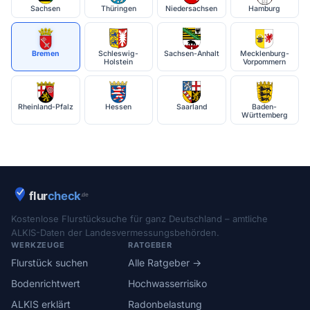
Sachsen
Thüringen
Niedersachsen
Hamburg
Bremen
Schleswig-
Sachsen-Anhalt
Mecklenburg-
Holstein
Vorpommern
Rheinland-Pfalz
Hessen
Saarland
Baden-
Württemberg
Kostenlose Flurstücksuche für ganz Deutschland – amtliche
ALKIS-Daten der Landesvermessungsbehörden.
WERKZEUGE
RATGEBER
Flurstück suchen
Alle Ratgeber →
Bodenrichtwert
Hochwasserrisiko
ALKIS erklärt
Radonbelastung