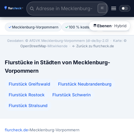
Adresse eingeben oder Karte reinzoomen
Tiles © Esri | Labels © Esri
Ebenen
· Hybrid
Mecklenburg-Vorpommern
100 % kostenlos
Ohne Anmeldu
Geodaten: © AfGVK Mecklenburg-Vorpommern (dl-de/by-2.0)
· Karte: ©
OpenStreetMap
-Mitwirkende ·
← Zurück zu flurcheck.de
Flurstücke in Städten von Mecklenburg-
Vorpommern
Flurstück Greifswald
Flurstück Neubrandenburg
Flurstück Rostock
Flurstück Schwerin
Flurstück Stralsund
flurcheck.de
›
Mecklenburg-Vorpommern