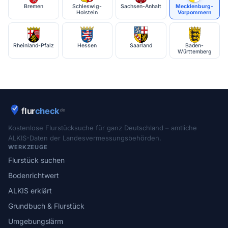
Bremen
Schleswig-
Sachsen-Anhalt
Mecklenburg-
Holstein
Vorpommern
Rheinland-Pfalz
Hessen
Saarland
Baden-
Württemberg
Kostenlose Flurstücksuche für ganz Deutschland – amtliche
ALKIS-Daten der Landesvermessungsbehörden.
WERKZEUGE
Flurstück suchen
Bodenrichtwert
ALKIS erklärt
Grundbuch & Flurstück
Umgebungslärm