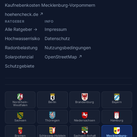
Kaufnebenkosten Mecklenburg-Vorpommern
hoehencheck.de ↗
RATGEBER
INFO
Alle Ratgeber →
Impressum
Hochwasserrisiko
Datenschutz
Radonbelastung
Nutzungsbedingungen
Solarpotenzial
OpenStreetMap ↗
Schutzgebiete
Nordrhein-
Berlin
Brandenburg
Bayern
Westfalen
Sachsen
Thüringen
Niedersachsen
Hamburg
Bremen
Schleswig-Holstein
Sachsen-Anhalt
Mecklenburg-