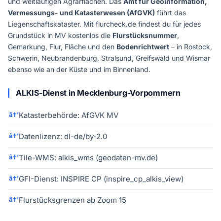
und weitläufigen Agrarflächen. Das
Amt für Geoinformation,
Vermessungs- und Katasterwesen (AfGVK)
führt das
Liegenschaftskataster. Mit flurcheck.de findest du für jedes
Grundstück in MV kostenlos die
Flurstücksnummer
,
Gemarkung, Flur, Fläche und den
Bodenrichtwert
– in Rostock,
Schwerin, Neubrandenburg, Stralsund, Greifswald und Wismar
ebenso wie an der Küste und im Binnenland.
ALKIS-Dienst in Mecklenburg-Vorpommern
Katasterbehörde: AfGVK MV
Datenlizenz: dl-de/by-2.0
Tile-WMS: alkis_wms (geodaten-mv.de)
GFI-Dienst: INSPIRE CP (inspire_cp_alkis_view)
Flurstücksgrenzen ab Zoom 15