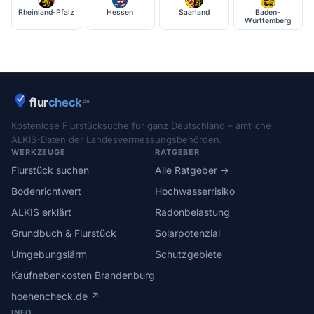
Rheinland-Pfalz
Hessen
Saarland
Baden-
Württemberg
Kostenlose Flurstücksuche für ganz Deutschland – amtliche
ALKIS-Daten der Landesvermessungsbehörden.
WERKZEUGE
RATGEBER
Flurstück suchen
Alle Ratgeber →
Bodenrichtwert
Hochwasserrisiko
ALKIS erklärt
Radonbelastung
Grundbuch & Flurstück
Solarpotenzial
Umgebungslärm
Schutzgebiete
Kaufnebenkosten Brandenburg
hoehencheck.de ↗
INFO