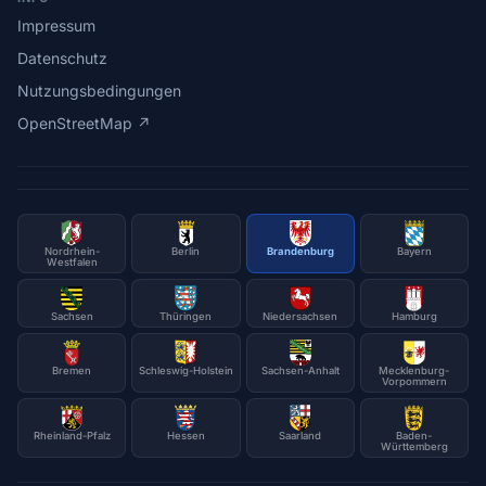
Impressum
Datenschutz
Nutzungsbedingungen
OpenStreetMap ↗
Nordrhein-
Berlin
Brandenburg
Bayern
Westfalen
Sachsen
Thüringen
Niedersachsen
Hamburg
Bremen
Schleswig-Holstein
Sachsen-Anhalt
Mecklenburg-
Vorpommern
Rheinland-Pfalz
Hessen
Saarland
Baden-
Württemberg