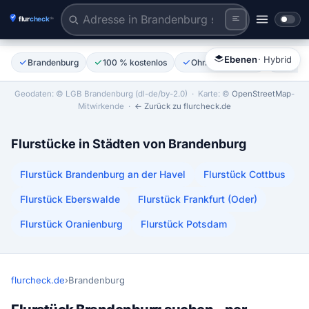
Adresse eingeben oder Karte reinzoomen
Tiles © Esri | Labels © Esri
Ebenen
· Hybrid
Brandenburg
100 % kostenlos
Ohne Anmeldung
Amtli
Geodaten: © LGB Brandenburg (dl-de/by-2.0)
· Karte: ©
OpenStreetMap
-
Mitwirkende ·
← Zurück zu flurcheck.de
Flurstücke in Städten von Brandenburg
Flurstück Brandenburg an der Havel
Flurstück Cottbus
Flurstück Eberswalde
Flurstück Frankfurt (Oder)
Flurstück Oranienburg
Flurstück Potsdam
flurcheck.de
›
Brandenburg