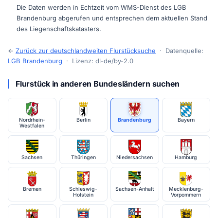
Die Daten werden in Echtzeit vom WMS-Dienst des LGB
Brandenburg abgerufen und entsprechen dem aktuellen Stand
des Liegenschaftskatasters.
←
Zurück zur deutschlandweiten Flurstücksuche
· Datenquelle:
LGB Brandenburg
· Lizenz: dl-de/by-2.0
Flurstück in anderen Bundesländern suchen
Nordrhein-
Berlin
Brandenburg
Bayern
Westfalen
Sachsen
Thüringen
Niedersachsen
Hamburg
Bremen
Schleswig-
Sachsen-Anhalt
Mecklenburg-
Holstein
Vorpommern