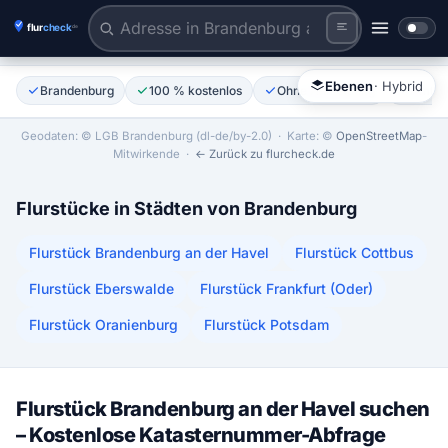
Flurstück anklicken
Tiles © Esri | Labels © Esri
Ebenen
· Hybrid
Brandenburg
100 % kostenlos
Ohne Anmeldung
Amtli
Geodaten: © LGB Brandenburg (dl-de/by-2.0)
· Karte: ©
OpenStreetMap
-
Mitwirkende ·
← Zurück zu flurcheck.de
Flurstücke in Städten von Brandenburg
Flurstück Brandenburg an der Havel
Flurstück Cottbus
Flurstück Eberswalde
Flurstück Frankfurt (Oder)
Flurstück Oranienburg
Flurstück Potsdam
Flurstück Brandenburg an der Havel suchen
– Kostenlose Katasternummer-Abfrage