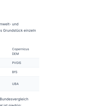
Umwelt- und
des Grundstück einzeln
Copernicus
DEM
PVGIS
BfS
UBA
im Bundesvergleich
l ist niedrig;