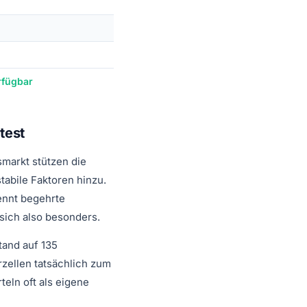
rfügbar
test
smarkt stützen die
abile Faktoren hinzu.
ennt begehrte
 sich also besonders.
tand auf 135
rzellen tatsächlich zum
eln oft als eigene