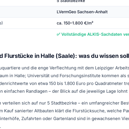
5 Stadtbezirke
LVermGeo Sachsen-Anhalt
e)
ca. 150–1.800 €/m²
✅ Vollständige ALKIS-Sachdaten ve
 Flurstücke in Halle (Saale): was du wissen soll
auquartiere und die enge Verflechtung mit dem Leipziger Arbeit
m in Halle; Universität und Forschungsinstitute kommen als st
enrichtwerte von etwa 150 bis 1.800 Euro pro Quadratmeter tr
n einfachen Randlagen – der Blick auf die jeweilige Lage lohnt
 verteilen sich auf nur 5 Stadtbezirke – ein umfangreicher Bes
m Kauf sanierter Altbauten klärt die Flurstücksuche, welche Pa
nterhöfe, Zufahrten oder Gartenland sind in gewachsenen Viert
.