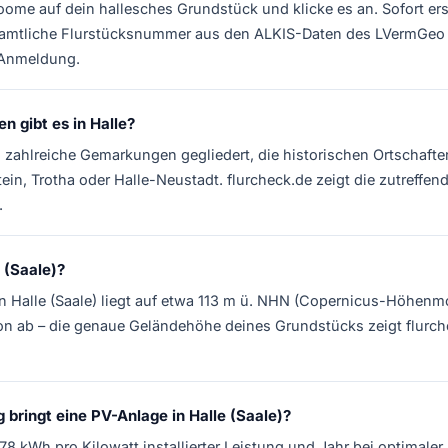
zoome auf dein hallesches Grundstück und klicke es an. Sofort 
amtliche Flurstücksnummer aus den ALKIS-Daten des LVermGeo
 Anmeldung.
 gibt es in Halle?
in zahlreiche Gemarkungen gegliedert, die historischen Ortschaft
ein, Trotha oder Halle-Neustadt. flurcheck.de zeigt die zutref
.
 (Saale)?
 Halle (Saale) liegt auf etwa 113 m ü. NHN (Copernicus-Höhenmod
on ab – die genaue Geländehöhe deines Grundstücks zeigt flurch
 bringt eine PV-Anlage in Halle (Saale)?
78 kWh pro Kilowatt installierter Leistung und Jahr bei optimale