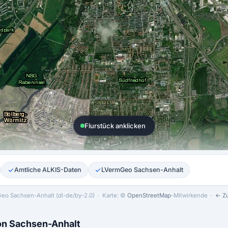
Flurstück anklicken
Amtliche ALKIS-Daten
LVermGeo Sachsen-Anhalt
o Sachsen-Anhalt (dl-de/by-2.0)
· Karte: ©
OpenStreetMap
-Mitwirkende ·
← Zu
von Sachsen-Anhalt