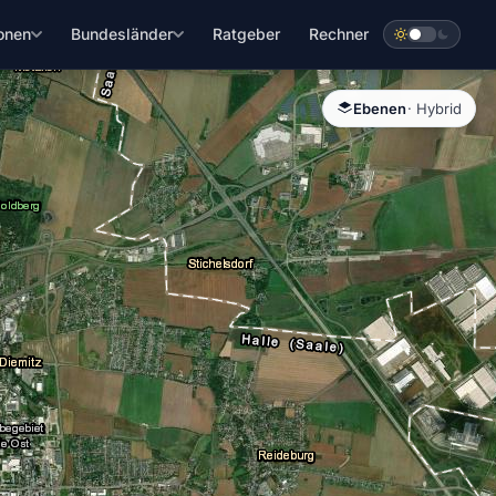
onen
Bundesländer
Ratgeber
Rechner
Ebenen
· Hybrid