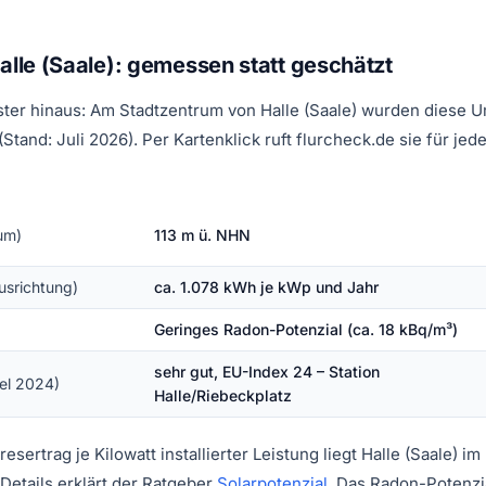
Halle (Saale): gemessen statt geschätzt
aster hinaus: Am Stadtzentrum von Halle (Saale) wurden diese 
tand: Juli 2026). Per Kartenklick ruft flurcheck.de sie für je
um)
113 m ü. NHN
usrichtung)
ca. 1.078 kWh je kWp und Jahr
Geringes Radon-Potenzial (ca. 18 kBq/m³)
sehr gut, EU-Index 24 – Station
tel 2024)
Halle/Riebeckplatz
esertrag je Kilowatt installierter Leistung liegt Halle (Saale) 
Details erklärt der Ratgeber
Solarpotenzial
. Das Radon-Potenzia