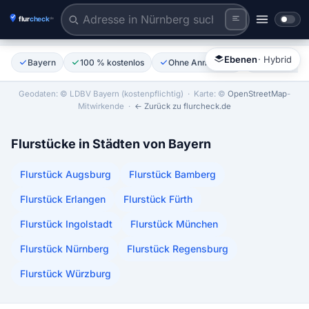
Flurstück anklicken
Tiles © Esri | Labels © Esri
Ebenen
· Hybrid
Bayern
100 % kostenlos
Ohne Anmeldung
Amtliche AL
Geodaten: © LDBV Bayern (kostenpflichtig)
· Karte: ©
OpenStreetMap
-
Mitwirkende ·
← Zurück zu flurcheck.de
Flurstücke in Städten von Bayern
Flurstück Augsburg
Flurstück Bamberg
Flurstück Erlangen
Flurstück Fürth
Flurstück Ingolstadt
Flurstück München
Flurstück Nürnberg
Flurstück Regensburg
Flurstück Würzburg