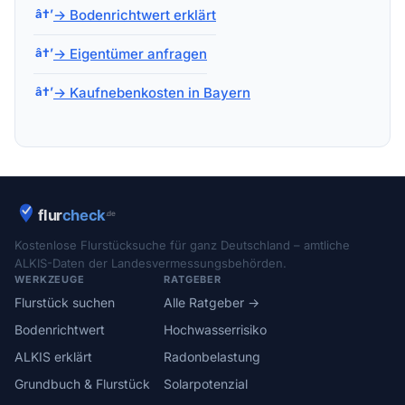
→ Bodenrichtwert erklärt
→ Eigentümer anfragen
→ Kaufnebenkosten in Bayern
Kostenlose Flurstücksuche für ganz Deutschland – amtliche
ALKIS-Daten der Landesvermessungsbehörden.
WERKZEUGE
RATGEBER
Flurstück suchen
Alle Ratgeber →
Bodenrichtwert
Hochwasserrisiko
ALKIS erklärt
Radonbelastung
Grundbuch & Flurstück
Solarpotenzial