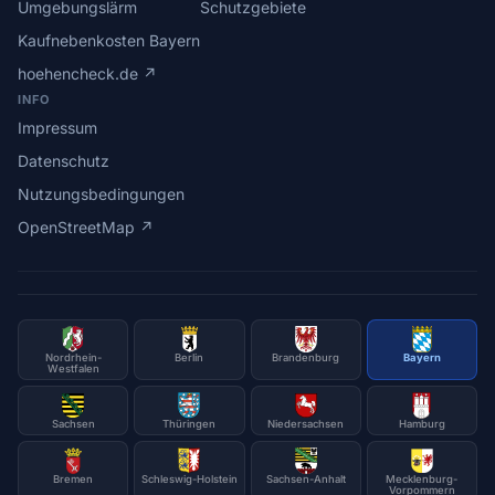
Umgebungslärm
Schutzgebiete
Kaufnebenkosten Bayern
hoehencheck.de ↗
INFO
Impressum
Datenschutz
Nutzungsbedingungen
OpenStreetMap ↗
Nordrhein-
Berlin
Brandenburg
Bayern
Westfalen
Sachsen
Thüringen
Niedersachsen
Hamburg
Bremen
Schleswig-Holstein
Sachsen-Anhalt
Mecklenburg-
Vorpommern