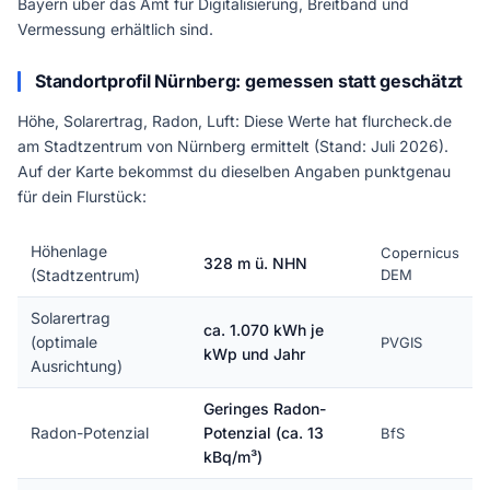
Bayern über das Amt für Digitalisierung, Breitband und
Vermessung erhältlich sind.
Standortprofil Nürnberg: gemessen statt geschätzt
Höhe, Solarertrag, Radon, Luft: Diese Werte hat flurcheck.de
am Stadtzentrum von Nürnberg ermittelt (Stand: Juli 2026).
Auf der Karte bekommst du dieselben Angaben punktgenau
für dein Flurstück:
Höhenlage
Copernicus
328 m ü. NHN
(Stadtzentrum)
DEM
Solarertrag
ca. 1.070 kWh je
(optimale
PVGIS
kWp und Jahr
Ausrichtung)
Geringes Radon-
Radon-Potenzial
Potenzial (ca. 13
BfS
kBq/m³)