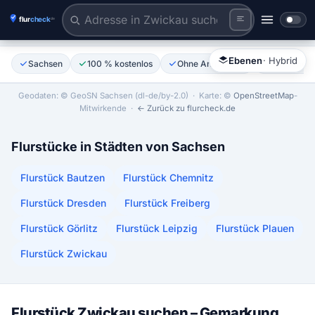
Flurstück anklicken
Tiles © Esri | Labels © Esri
Ebenen
· Hybrid
Sachsen
100 % kostenlos
Ohne Anmeldung
Amtliche 
Geodaten: © GeoSN Sachsen (dl-de/by-2.0)
· Karte: ©
OpenStreetMap
-
Mitwirkende ·
← Zurück zu flurcheck.de
Flurstücke in Städten von Sachsen
Flurstück Bautzen
Flurstück Chemnitz
Flurstück Dresden
Flurstück Freiberg
Flurstück Görlitz
Flurstück Leipzig
Flurstück Plauen
Flurstück Zwickau
Flurstück Zwickau suchen – Gemarkung,