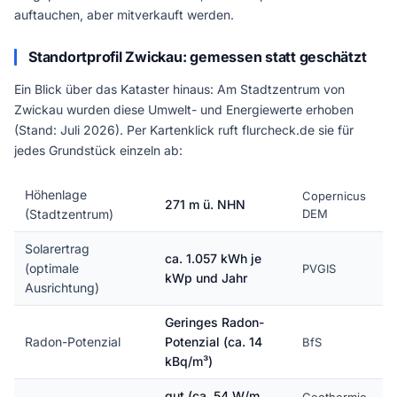
auftauchen, aber mitverkauft werden.
Standortprofil Zwickau: gemessen statt geschätzt
Ein Blick über das Kataster hinaus: Am Stadtzentrum von
Zwickau wurden diese Umwelt- und Energiewerte erhoben
(Stand: Juli 2026). Per Kartenklick ruft flurcheck.de sie für
jedes Grundstück einzeln ab:
Höhenlage
Copernicus
271 m ü. NHN
(Stadtzentrum)
DEM
Solarertrag
ca. 1.057 kWh je
(optimale
PVGIS
kWp und Jahr
Ausrichtung)
Geringes Radon-
Radon-Potenzial
Potenzial (ca. 14
BfS
kBq/m³)
gut (ca. 54 W/m