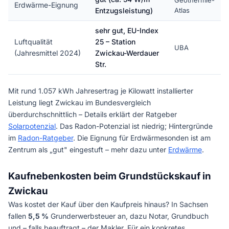
Geothermie-
Erdwärme-Eignung
Entzugsleistung)
Atlas
sehr gut, EU-Index
Luftqualität
25 – Station
UBA
(Jahresmittel 2024)
Zwickau-Werdauer
Str.
Mit rund 1.057 kWh Jahresertrag je Kilowatt installierter
Leistung liegt Zwickau im Bundesvergleich
überdurchschnittlich – Details erklärt der Ratgeber
Solarpotenzial
. Das Radon-Potenzial ist niedrig; Hintergründe
im
Radon-Ratgeber
. Die Eignung für Erdwärmesonden ist am
Zentrum als „gut" eingestuft – mehr dazu unter
Erdwärme
.
Kaufnebenkosten beim Grundstückskauf in
Zwickau
Was kostet der Kauf über den Kaufpreis hinaus? In Sachsen
fallen
5,5 %
Grunderwerbsteuer an, dazu Notar, Grundbuch
und – falls beauftragt – der Makler. Für ein konkretes