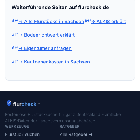
Weiterführende Seiten auf flurcheck.de
→ Alle Flurstücke in Sachsen
→ ALKIS erklärt
→ Bodenrichtwert erklärt
→ Eigentümer anfragen
→ Kaufnebenkosten in Sachsen
Kostenlose Flurstücksuche für ganz Deutschland – amtliche
ALKIS-Daten der Landesvermessungsbehörden.
WERKZEUGE
RATGEBER
Flurstück suchen
Alle Ratgeber →