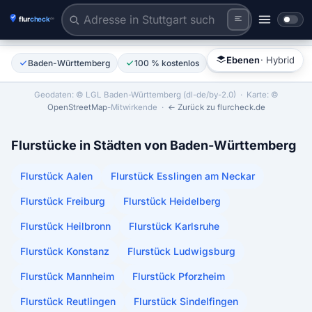
Flurstück anklicken
Tiles © Esri | Labels © Esri
Ebenen
· Hybrid
Baden-Württemberg
100 % kostenlos
Ohne Anmeldung
Geodaten: © LGL Baden-Württemberg (dl-de/by-2.0)
· Karte: ©
OpenStreetMap
-Mitwirkende ·
← Zurück zu flurcheck.de
Flurstücke in Städten von Baden-Württemberg
Flurstück Aalen
Flurstück Esslingen am Neckar
Flurstück Freiburg
Flurstück Heidelberg
Flurstück Heilbronn
Flurstück Karlsruhe
Flurstück Konstanz
Flurstück Ludwigsburg
Flurstück Mannheim
Flurstück Pforzheim
Flurstück Reutlingen
Flurstück Sindelfingen