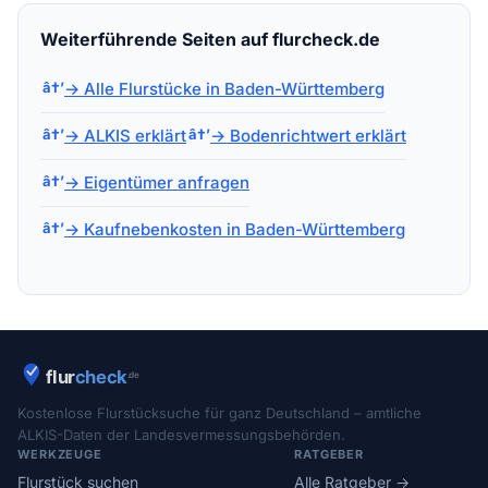
Weiterführende Seiten auf flurcheck.de
→ Alle Flurstücke in Baden-Württemberg
→ ALKIS erklärt
→ Bodenrichtwert erklärt
→ Eigentümer anfragen
→ Kaufnebenkosten in Baden-Württemberg
Kostenlose Flurstücksuche für ganz Deutschland – amtliche
ALKIS-Daten der Landesvermessungsbehörden.
WERKZEUGE
RATGEBER
Flurstück suchen
Alle Ratgeber →