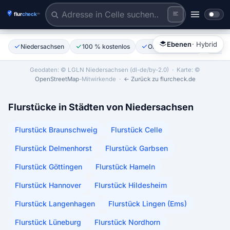
Flurstück anklicken
Tiles © Esri | Labels © Esri
Ebenen
· Hybrid
Niedersachsen
100 % kostenlos
Ohne Anmeldung
Amtl
Geodaten: © LGLN Niedersachsen (dl-de/by-2.0)
· Karte: ©
OpenStreetMap
-Mitwirkende ·
← Zurück zu flurcheck.de
Flurstücke in Städten von Niedersachsen
Flurstück Braunschweig
Flurstück Celle
Flurstück Delmenhorst
Flurstück Garbsen
Flurstück Göttingen
Flurstück Hameln
Flurstück Hannover
Flurstück Hildesheim
Flurstück Langenhagen
Flurstück Lingen (Ems)
Flurstück Lüneburg
Flurstück Nordhorn