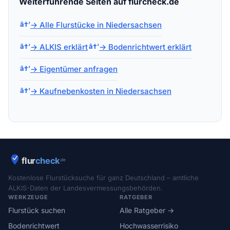
Weiterführende Seiten auf flurcheck.de
→ Alle Flurstücke in Niedersachsen
→ ALKIS erklärt
→ Bodenrichtwert erklärt
→ Eigentümer anfragen
→ Kaufnebenkosten in Niedersachsen
Kostenlose Flurstücksuche für ganz Deutschland – amtliche
ALKIS-Daten der Landesvermessungsbehörden.
WERKZEUGE
RATGEBER
Flurstück suchen
Alle Ratgeber →
Bodenrichtwert
Hochwasserrisiko