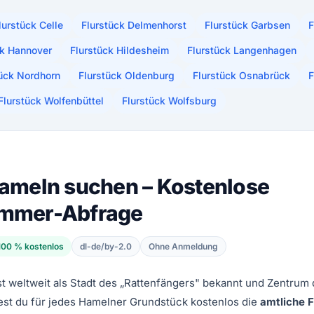
lurstück Celle
Flurstück Delmenhorst
Flurstück Garbsen
F
ck Hannover
Flurstück Hildesheim
Flurstück Langenhagen
tück Nordhorn
Flurstück Oldenburg
Flurstück Osnabrück
F
Flurstück Wolfenbüttel
Flurstück Wolfsburg
Hameln suchen – Kostenlose
ummer-Abfrage
100 % kostenlos
dl-de/by-2.0
Ohne Anmeldung
t weltweit als Stadt des „Rattenfängers" bekannt und Zentrum
est du für jedes Hamelner Grundstück kostenlos die
amtliche 