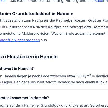
zial
). Das Radon-Potenzial ist niedrig; Hintergründe im
Radon-
beim Grundstückskauf in Hameln
ahlt zusätzlich zum Kaufpreis die Kaufnebenkosten. Größter Pos
e in Niedersachsen
5 %
des Kaufpreises beträgt; dazu kommen
 meist eine Maklerprovision. Was am Ende zusammenkommt, 
ner für Niedersachsen
aus.
zu Flurstücken in Hameln
ichtwert in Hameln?
in Hameln liegen je nach Lage zwischen etwa 150 €/m² in ländlic
n Lagen. Den genauen Wert zeigt flurcheck.de nach einem Klick au
Flurstücksnummer in Hameln?
zoome auf dein Hamelner Grundstück und klicke es an. Sofort er