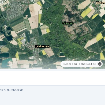
Tiles © Esri | Labels © Esri
ck zu flurcheck.de