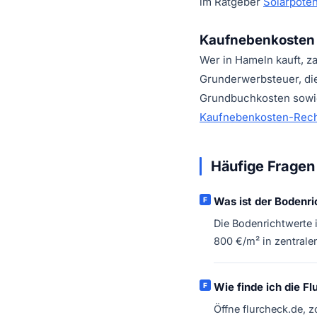
im Ratgeber
Solarpoten
Kaufnebenkosten 
Wer in Hameln kauft, z
Grunderwerbsteuer, di
Grundbuchkosten sowie
Kaufnebenkosten-Rech
Häufige Fragen 
Was ist der Bodenr
Die Bodenrichtwerte 
800 €/m² in zentrale
Wie finde ich die 
Öffne flurcheck.de, 