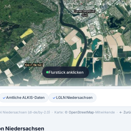
Flurstück anklicken
Amtliche ALKIS-Daten
LGLN Niedersachsen
 Niedersachsen (dl-de/by-2.0)
· Karte: ©
OpenStreetMap
-Mitwirkende ·
← Zurü
von Niedersachsen