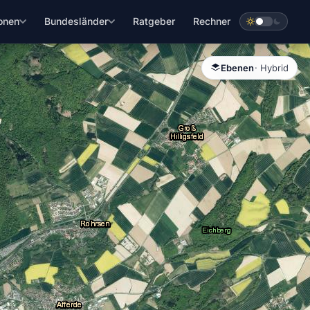
onen
Bundesländer
Ratgeber
Rechner
Ebenen
· Hybrid