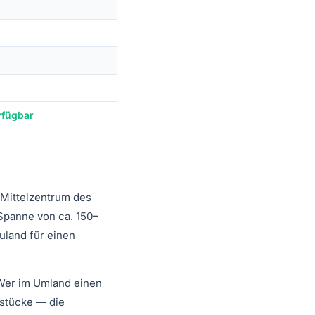
rfügbar
 Mittelzentrum des
Spanne von ca. 150–
uland für einen
. Wer im Umland einen
rstücke — die