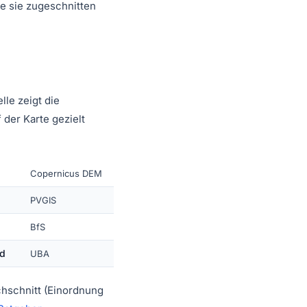
e sie zugeschnitten
le zeigt die
 der Karte gezielt
Copernicus DEM
PVGIS
BfS
nd
UBA
chschnitt (Einordnung