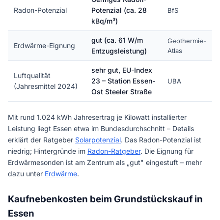
Radon-Potenzial
Potenzial (ca. 28
BfS
kBq/m³)
gut (ca. 61 W/m
Geothermie-
Erdwärme-Eignung
Entzugsleistung)
Atlas
sehr gut, EU-Index
Luftqualität
23 – Station Essen-
UBA
(Jahresmittel 2024)
Ost Steeler Straße
Mit rund 1.024 kWh Jahresertrag je Kilowatt installierter
Leistung liegt Essen etwa im Bundesdurchschnitt – Details
erklärt der Ratgeber
Solarpotenzial
. Das Radon-Potenzial ist
niedrig; Hintergründe im
Radon-Ratgeber
. Die Eignung für
Erdwärmesonden ist am Zentrum als „gut" eingestuft – mehr
dazu unter
Erdwärme
.
Kaufnebenkosten beim Grundstückskauf in
Essen