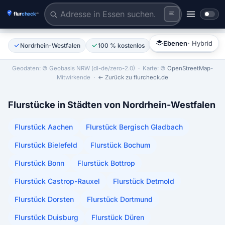
Flurstück anklicken
Tiles © Esri | Labels © Esri
Ebenen
· Hybrid
Nordrhein-Westfalen
100 % kostenlos
Ohne Anmeldung
Geodaten: © Geobasis NRW (dl-de/zero-2.0)
· Karte: ©
OpenStreetMap
-
Mitwirkende ·
← Zurück zu flurcheck.de
Flurstücke in Städten von Nordrhein-Westfalen
Flurstück Aachen
Flurstück Bergisch Gladbach
Flurstück Bielefeld
Flurstück Bochum
Flurstück Bonn
Flurstück Bottrop
Flurstück Castrop-Rauxel
Flurstück Detmold
Flurstück Dorsten
Flurstück Dortmund
Flurstück Duisburg
Flurstück Düren