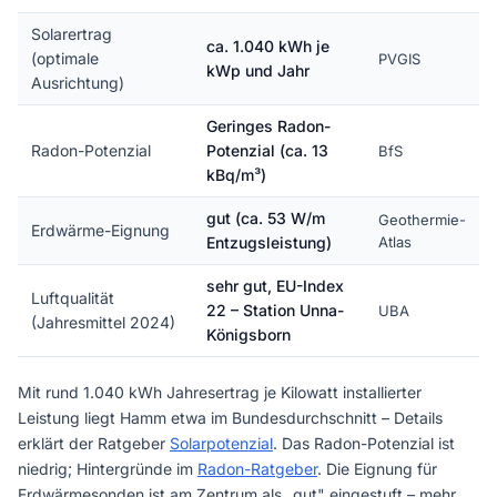
Solarertrag
ca. 1.040 kWh je
(optimale
PVGIS
kWp und Jahr
Ausrichtung)
Geringes Radon-
Radon-Potenzial
Potenzial (ca. 13
BfS
kBq/m³)
gut (ca. 53 W/m
Geothermie-
Erdwärme-Eignung
Entzugsleistung)
Atlas
sehr gut, EU-Index
Luftqualität
22 – Station Unna-
UBA
(Jahresmittel 2024)
Königsborn
Mit rund 1.040 kWh Jahresertrag je Kilowatt installierter
Leistung liegt Hamm etwa im Bundesdurchschnitt – Details
erklärt der Ratgeber
Solarpotenzial
. Das Radon-Potenzial ist
niedrig; Hintergründe im
Radon-Ratgeber
. Die Eignung für
Erdwärmesonden ist am Zentrum als „gut" eingestuft – mehr