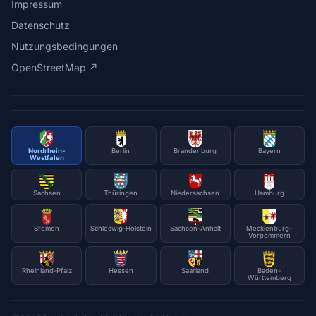
Impressum
Datenschutz
Nutzungsbedingungen
OpenStreetMap ↗
Nordrhein-
Berlin
Brandenburg
Bayern
Westfalen
Sachsen
Thüringen
Niedersachsen
Hamburg
Bremen
Schleswig-Holstein
Sachsen-Anhalt
Mecklenburg-
Vorpommern
Rheinland-Pfalz
Hessen
Saarland
Baden-
Württemberg