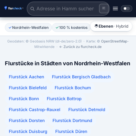
Flurstück anklicken
Tiles © Esri | Labels © Esri
Ebenen
· Hybrid
Nordrhein-Westfalen
100 % kostenlos
Ohne Anmeldung
Geodaten: © Geobasis NRW (dl-de/zero-2.0)
· Karte: ©
OpenStreetMap
-
Mitwirkende ·
← Zurück zu flurcheck.de
Flurstücke in Städten von Nordrhein-Westfalen
Flurstück Aachen
Flurstück Bergisch Gladbach
Flurstück Bielefeld
Flurstück Bochum
Flurstück Bonn
Flurstück Bottrop
Flurstück Castrop-Rauxel
Flurstück Detmold
Flurstück Dorsten
Flurstück Dortmund
Flurstück Duisburg
Flurstück Düren