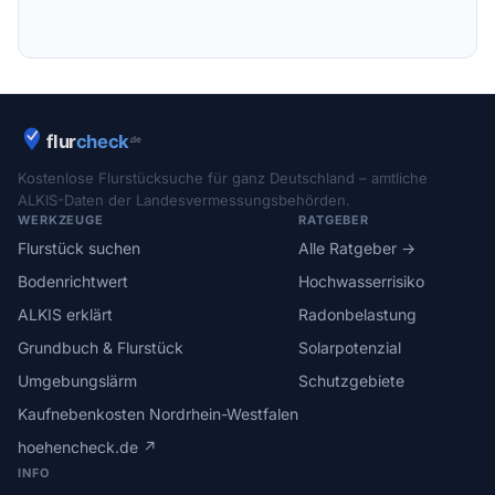
Kostenlose Flurstücksuche für ganz Deutschland – amtliche
ALKIS-Daten der Landesvermessungsbehörden.
WERKZEUGE
RATGEBER
Flurstück suchen
Alle Ratgeber →
Bodenrichtwert
Hochwasserrisiko
ALKIS erklärt
Radonbelastung
Grundbuch & Flurstück
Solarpotenzial
Umgebungslärm
Schutzgebiete
Kaufnebenkosten Nordrhein-Westfalen
hoehencheck.de ↗
INFO