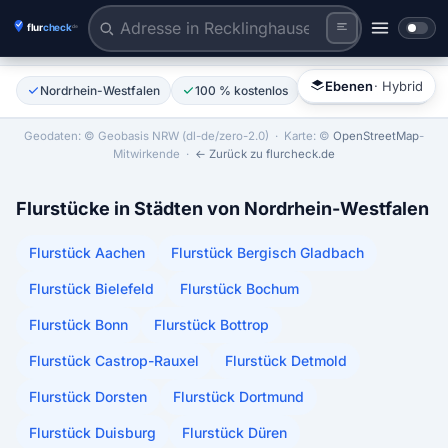
Flurstück anklicken
Tiles © Esri | Labels © Esri
Ebenen
· Hybrid
Nordrhein-Westfalen
100 % kostenlos
Ohne Anmeldung
Geodaten: © Geobasis NRW (dl-de/zero-2.0)
· Karte: ©
OpenStreetMap
-
Mitwirkende ·
← Zurück zu flurcheck.de
Flurstücke in Städten von Nordrhein-Westfalen
Flurstück Aachen
Flurstück Bergisch Gladbach
Flurstück Bielefeld
Flurstück Bochum
Flurstück Bonn
Flurstück Bottrop
Flurstück Castrop-Rauxel
Flurstück Detmold
Flurstück Dorsten
Flurstück Dortmund
Flurstück Duisburg
Flurstück Düren