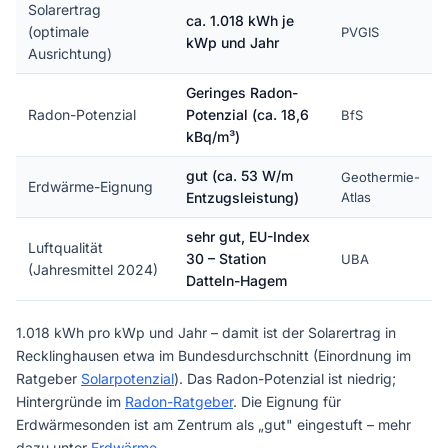
Solarertrag
ca. 1.018 kWh je
(optimale
PVGIS
kWp und Jahr
Ausrichtung)
Geringes Radon-
Radon-Potenzial
Potenzial (ca. 18,6
BfS
kBq/m³)
gut (ca. 53 W/m
Geothermie-
Erdwärme-Eignung
Entzugsleistung)
Atlas
sehr gut, EU-Index
Luftqualität
30 – Station
UBA
(Jahresmittel 2024)
Datteln-Hagem
1.018 kWh pro kWp und Jahr – damit ist der Solarertrag in
Recklinghausen etwa im Bundesdurchschnitt (Einordnung im
Ratgeber
Solarpotenzial
). Das Radon-Potenzial ist niedrig;
Hintergründe im
Radon-Ratgeber
. Die Eignung für
Erdwärmesonden ist am Zentrum als „gut" eingestuft – mehr
dazu unter
Erdwärme
.