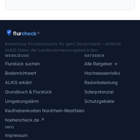
Kostenlose Flurstücksuche für ganz Deutschland – amtliche
ALKIS-Daten der Landesvermessungsbehörden.
WERKZEUGE
RATGEBER
Flurstück suchen
Alle Ratgeber →
Bodenrichtwert
Hochwasserrisiko
ALKIS erklärt
Radonbelastung
Grundbuch & Flurstück
Solarpotenzial
Umgebungslärm
Schutzgebiete
Kaufnebenkosten Nordrhein-Westfalen
hoehencheck.de ↗
INFO
Impressum