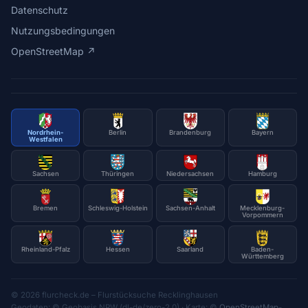
Datenschutz
Nutzungsbedingungen
OpenStreetMap ↗
Nordrhein-
Berlin
Brandenburg
Bayern
Westfalen
Sachsen
Thüringen
Niedersachsen
Hamburg
Bremen
Schleswig-Holstein
Sachsen-Anhalt
Mecklenburg-
Vorpommern
Rheinland-Pfalz
Hessen
Saarland
Baden-
Württemberg
© 2026 flurcheck.de – Flurstücksuche Recklinghausen
Geodaten: © Geobasis NRW (dl-de/zero-2.0) · Karte: ©
OpenStreetMap
-