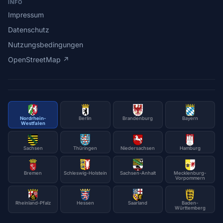
INFO
Impressum
Datenschutz
Nutzungsbedingungen
OpenStreetMap ↗
Nordrhein-
Berlin
Brandenburg
Bayern
Westfalen
Sachsen
Thüringen
Niedersachsen
Hamburg
Bremen
Schleswig-Holstein
Sachsen-Anhalt
Mecklenburg-
Vorpommern
Rheinland-Pfalz
Hessen
Saarland
Baden-
Württemberg