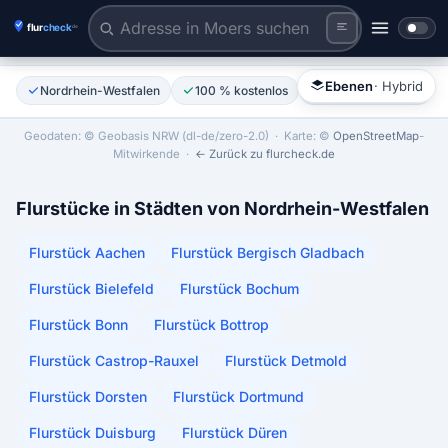
Flurstück anklicken
Tiles © Esri | Labels © Esri
Ebenen
· Hybrid
Nordrhein-Westfalen
100 % kostenlos
Ohne Anmeldung
Geodaten: © Geobasis NRW (dl-de/zero-2.0)
· Karte: ©
OpenStreetMap
-
Mitwirkende ·
← Zurück zu flurcheck.de
Flurstücke in Städten von Nordrhein-Westfalen
Flurstück Aachen
Flurstück Bergisch Gladbach
Flurstück Bielefeld
Flurstück Bochum
Flurstück Bonn
Flurstück Bottrop
Flurstück Castrop-Rauxel
Flurstück Detmold
Flurstück Dorsten
Flurstück Dortmund
Flurstück Duisburg
Flurstück Düren