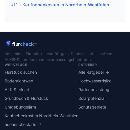
→ Kaufnebenkosten in Nordrhein-Westfalen
Kostenlose Flurstücksuche für ganz Deutschland – amtliche
ALKIS-Daten der Landesvermessungsbehörden.
WERKZEUGE
RATGEBER
Flurstück suchen
Alle Ratgeber →
Bodenrichtwert
Hochwasserrisiko
ALKIS erklärt
Radonbelastung
Grundbuch & Flurstück
Solarpotenzial
Umgebungslärm
Schutzgebiete
Kaufnebenkosten Nordrhein-Westfalen
hoehencheck.de ↗