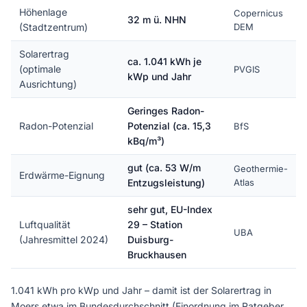
Höhenlage
Copernicus
32 m ü. NHN
(Stadtzentrum)
DEM
Solarertrag
ca. 1.041 kWh je
(optimale
PVGIS
kWp und Jahr
Ausrichtung)
Geringes Radon-
Radon-Potenzial
Potenzial (ca. 15,3
BfS
kBq/m³)
gut (ca. 53 W/m
Geothermie-
Erdwärme-Eignung
Entzugsleistung)
Atlas
sehr gut, EU-Index
Luftqualität
29 – Station
UBA
(Jahresmittel 2024)
Duisburg-
Bruckhausen
1.041 kWh pro kWp und Jahr – damit ist der Solarertrag in
Moers etwa im Bundesdurchschnitt (Einordnung im Ratgeber