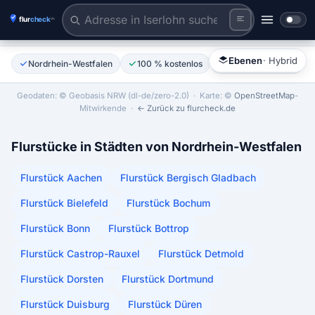
Flurstück anklicken
Tiles © Esri | Labels © Esri
Ebenen
· Hybrid
Nordrhein-Westfalen
100 % kostenlos
Ohne Anmeldung
Geodaten: © Geobasis NRW (dl-de/zero-2.0)
· Karte: ©
OpenStreetMap
-
Mitwirkende ·
← Zurück zu flurcheck.de
Flurstücke in Städten von Nordrhein-Westfalen
Flurstück Aachen
Flurstück Bergisch Gladbach
Flurstück Bielefeld
Flurstück Bochum
Flurstück Bonn
Flurstück Bottrop
Flurstück Castrop-Rauxel
Flurstück Detmold
Flurstück Dorsten
Flurstück Dortmund
Flurstück Duisburg
Flurstück Düren