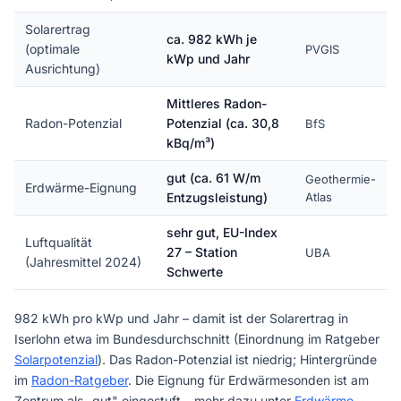
Solarertrag
ca. 982 kWh je
(optimale
PVGIS
kWp und Jahr
Ausrichtung)
Mittleres Radon-
Radon-Potenzial
Potenzial (ca. 30,8
BfS
kBq/m³)
gut (ca. 61 W/m
Geothermie-
Erdwärme-Eignung
Entzugsleistung)
Atlas
sehr gut, EU-Index
Luftqualität
27 – Station
UBA
(Jahresmittel 2024)
Schwerte
982 kWh pro kWp und Jahr – damit ist der Solarertrag in
Iserlohn etwa im Bundesdurchschnitt (Einordnung im Ratgeber
Solarpotenzial
). Das Radon-Potenzial ist niedrig; Hintergründe
im
Radon-Ratgeber
. Die Eignung für Erdwärmesonden ist am
Zentrum als „gut" eingestuft – mehr dazu unter
Erdwärme
.