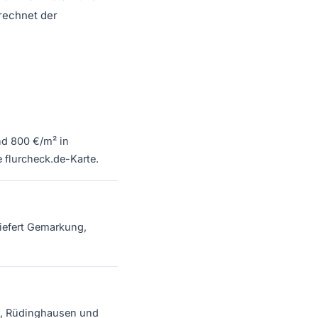
rechnet der
nd 800 €/m² in
 flurcheck.de-Karte.
liefert Gemarkung,
de, Rüdinghausen und