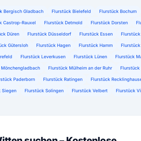
ck Bergisch Gladbach
Flurstück Bielefeld
Flurstück Bochum
ck Castrop-Rauxel
Flurstück Detmold
Flurstück Dorsten
Fl
ück Düren
Flurstück Düsseldorf
Flurstück Essen
Flurstück
tück Gütersloh
Flurstück Hagen
Flurstück Hamm
Flurstück
refeld
Flurstück Leverkusen
Flurstück Lünen
Flurstück M
k Mönchengladbach
Flurstück Mülheim an der Ruhr
Flurstück
rstück Paderborn
Flurstück Ratingen
Flurstück Recklinghaus
k Siegen
Flurstück Solingen
Flurstück Velbert
Flurstück V
itten suchen – Kostenlose