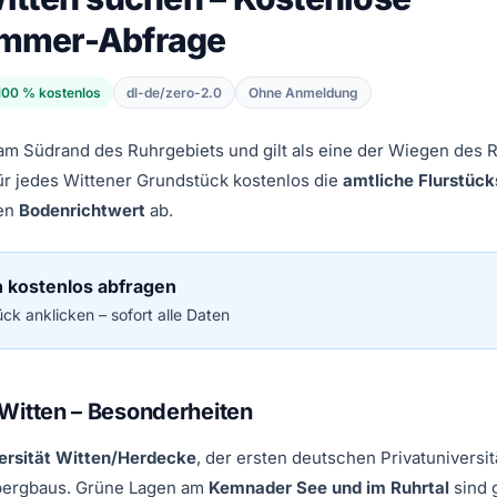
ummer-Abfrage
100 % kostenlos
dl-de/zero-2.0
Ohne Anmeldung
l am Südrand des Ruhrgebiets und gilt als eine der Wiegen des 
für jedes Wittener Grundstück kostenlos die
amtliche Flurstü
len
Bodenrichtwert
ab.
n kostenlos abfragen
ck anklicken – sofort alle Daten
Witten – Besonderheiten
ersität Witten/Herdecke
, der ersten deutschen Privatuniversitä
bergbaus. Grüne Lagen am
Kemnader See und im Ruhrtal
sind 