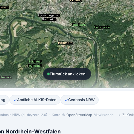
Flurstück anklicken
ung
Amtliche ALKIS-Daten
Geobasis NRW
obasis NRW (dl-de/zero-2.0)
· Karte: ©
OpenStreetMap
-Mitwirkende ·
← Zurück 
von Nordrhein-Westfalen