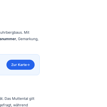
Ruhrbergbaus. Mit
cksnummer
, Gemarkung,
Zur Karte
t. Das Muttental gilt
gefragt, während