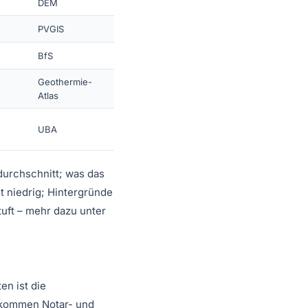
DEM
PVGIS
BfS
Geothermie-
Atlas
UBA
durchschnitt; was das
t niedrig; Hintergründe
uft – mehr dazu unter
en ist die
 kommen Notar- und