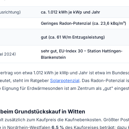
usrichtung)
ca. 1.012 kWh je kWp und Jahr
Geringes Radon-Potenzial (ca. 23,6 kBq/m³)
gut (ca. 61 W/m Entzugsleistung)
sehr gut, EU-Index 30 – Station Hattingen-
tel 2024)
Blankenstein
ertrag von etwa 1.012 kWh je kWp und Jahr ist etwa im Bundes
eutet, steht im Ratgeber
Solarpotenzial
. Das Radon-Potenzial is
ie Eignung für Erdwärmesonden ist am Zentrum als „gut" eingest
beim Grundstückskauf in Witten
hlt zusätzlich zum Kaufpreis die Kaufnebenkosten. Größter Post
e in Nordrhein-Westfalen
6,5 %
des Kaufpreises beträgt; dazu