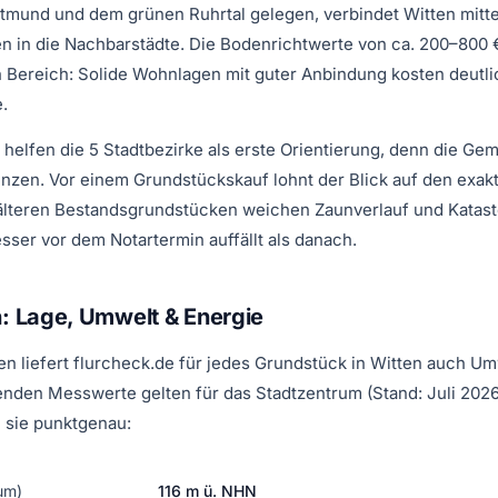
mund und dem grünen Ruhrtal gelegen, verbindet Witten mittel
 in die Nachbarstädte. Die Bodenrichtwerte von ca. 200–800 €
n Bereich: Solide Wohnlagen mit guter Anbindung kosten deutli
.
 helfen die 5 Stadtbezirke als erste Orientierung, denn die Ge
zen. Vor einem Grundstückskauf lohnt der Blick auf den exakt
 älteren Bestandsgrundstücken weichen Zaunverlauf und Katast
sser vor dem Notartermin auffällt als danach.
n: Lage, Umwelt & Energie
n liefert flurcheck.de für jedes Grundstück in Witten auch U
enden Messwerte gelten für das Stadtzentrum (Stand: Juli 2026)
 sie punktgenau:
um)
116 m ü. NHN