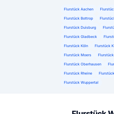
Flurstück Aachen
Flurstü
Flurstück Bottrop
Flurstü
Flurstück Duisburg
Flurst
Flurstück Gladbeck
Flurs
Flurstück Köln
Flurstück K
Flurstück Moers
Flurstüc
Flurstück Oberhausen
Flu
Flurstück Rheine
Flurstüc
Flurstück Wuppertal
Flurstück W